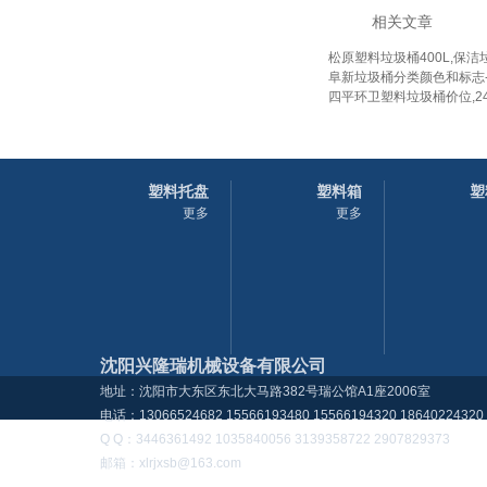
相关文章
松原塑料垃圾桶400L,保
阜新垃圾桶分类颜色和标志
四平环卫塑料垃圾桶价位,2
塑料托盘
塑料箱
塑
更多
更多
沈阳兴隆瑞机械设备有限公司
地址：沈阳市大东区东北大马路382号瑞公馆A1座2006室
电话：13066524682 15566193480 15566194320 18640224320
Q Q：3446361492 1035840056 3139358722 2907829373
邮箱：xlrjxsb@163.com