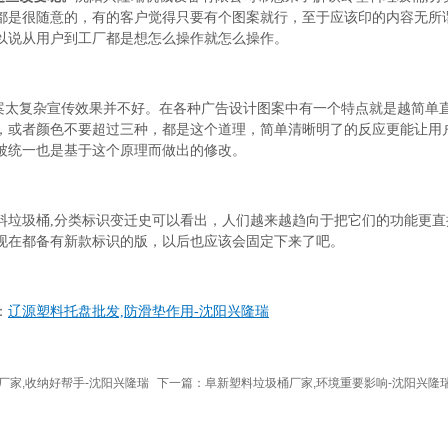
都是很随意的，有的客户觉得只要有个图案就行，至于应该印的内容无所
以说从用户到工厂都是想怎么操作就怎么操作。
图案太复杂宣传效果并不好。在各种广告设计图案中有一个特点就是越简单
，或者颜色不要超过三种，都是这个道理，简单清晰明了的反应更能让用
被统一也是基于这个原理而做出的修改。
料垃圾桶,分类标识变迁史可以看出，人们越来越趋向于把它们的功能更
现在都备有新款标识的版，以后也应该会固定下来了吧。
：
辽源塑料托盘批发,防滑垫作用-沈阳兴隆瑞
厂家,收纳好帮手-沈阳兴隆瑞
下一篇：阜新塑料垃圾桶厂家,环境重要影响-沈阳兴隆