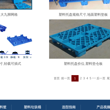
,大九脚网格
塑料托盘规格尺寸,地面塑料垫板
寸,轻载可插式
塑料托盘价位,塑料垫仓板
···
首页
前一页
1
2
3
4
5
后一页
尾
料筐
塑料垃圾桶
选型指南
产品视