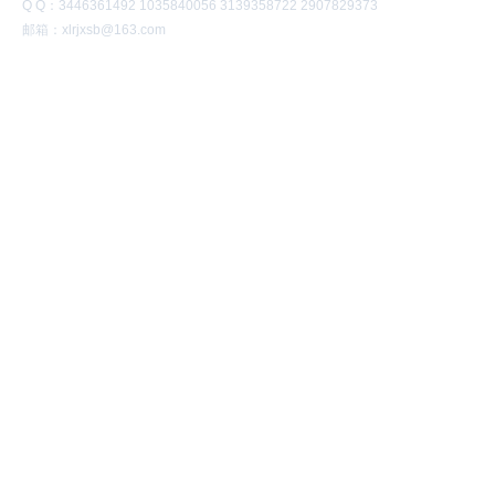
Q Q：3446361492 1035840056 3139358722 2907829373
邮箱：xlrjxsb@163.com