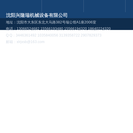
沈阳兴隆瑞机械设备有限公司
地址：沈阳市大东区东北大马路382号瑞公馆A1座2006室
电话：13066524682 15566193480 15566194320 18640224320
Q Q：3446361492 1035840056 3139358722 2907829373
邮箱：xlrjxsb@163.com