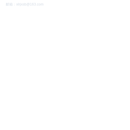
邮箱：xlrjxsb@163.com