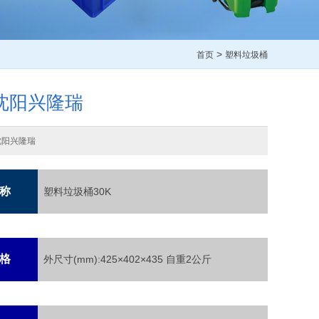
>
首页
塑料垃圾桶
沈阳兴隆瑞
沈阳兴隆瑞
称
塑料垃圾桶30K
格
外尺寸(mm):425×402×435 自重2公斤