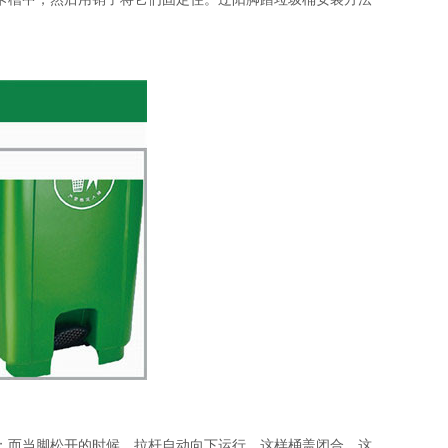
；而当脚松开的时候，拉杆自动向下运行，这样桶盖闭合，这