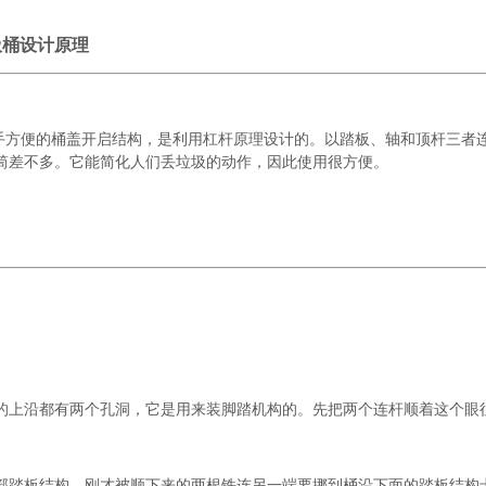
圾桶设计原理
双手方便的桶盖开启结构，是利用杠杆原理设计的。以踏板、轴和顶杆三者
筒差不多。它能简化人们丢垃圾的动作，因此使用很方便。
。
的上沿都有两个孔洞，它是用来装脚踏机构的。先把两个连杆顺着这个眼
部踏板结构。刚才被顺下来的两根铁连另一端要挪到桶沿下面的踏板结构