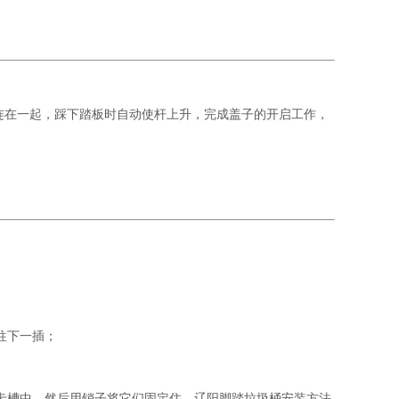
连在一起，踩下踏板时自动使杆上升，完成盖子的开启工作，
往下一插；
卡槽中，然后用销子将它们固定住。辽阳脚踏垃圾桶安装方法