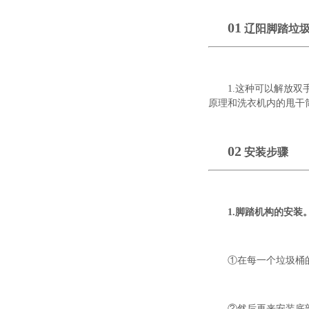
01
辽阳脚踏垃
1.这种可以解放
原理和洗衣机内的甩干
02
安装步骤
1.脚踏机构的安装
①在每一个垃圾桶
②然后再来安装底