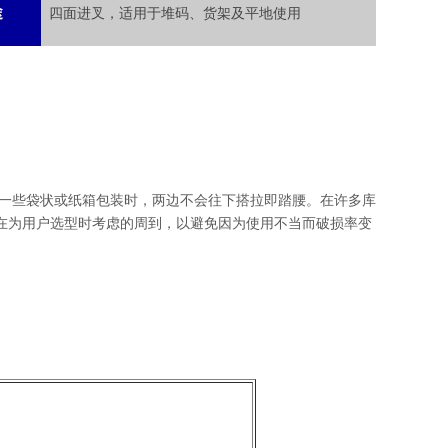
途
四面进叉，适用于堆码、货架及平地使用
装一些袋状或纸箱包装时，两边不会往下搭拉即踏腰。在许多库
在为用户选型时考虑的周到，以避免因为使用不当而破损率变