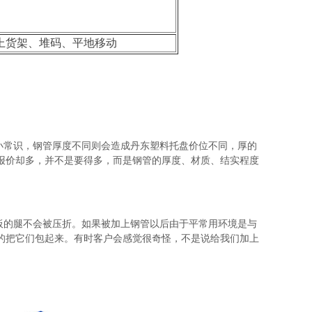
上货架、堆码、平地移动
小常识，钢管厚度不同则会造成丹东塑料托盘价位不同，厚的
报价却多，并不是要得多，而是钢管的厚度、材质、结实程度
板的腿不会被压折。如果被加上钢管以后由于平
常用环境是与
的把它们包起来。有时客户会感觉很奇怪，不是说给我们加上