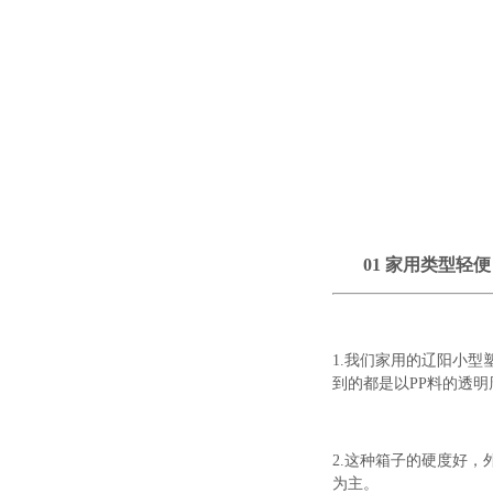
01
家用类型
轻便
1.我们家用的辽阳小
到的都是以PP料的透
2.这种箱子的硬度好
为主。