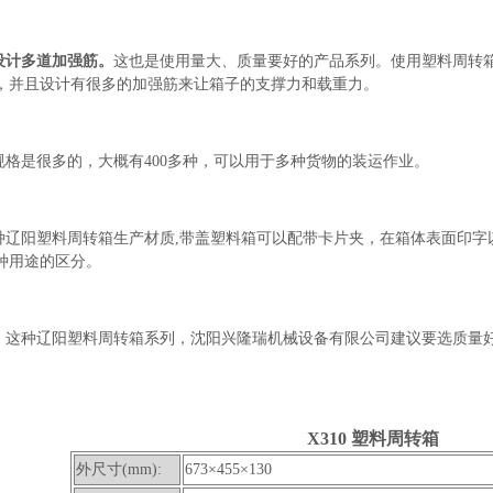
设计多道加强筋。
这也是使用量大、质量要好
的产品系列。使用塑料周转
，并且设计有很多的加强筋来让箱子的支撑力和载重力。
规格是很
多的，大概有400多种，可以
用于多种货物的装运作业。
种辽阳塑料周转箱生产材质,带盖塑料箱可以配带卡片夹，在箱体表面印字
种用途的区分。
。
这种辽阳塑料周转箱系列，沈阳兴隆瑞机械设备有限公司建议要选质量
。
X310 塑料周转箱
外尺寸(mm):
673×455×130