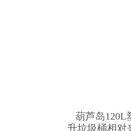
葫芦岛120L
升垃圾桶
相对