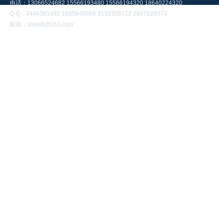
电话：13066524682 15566193480 15566194320 18640224320
Q Q：3446361492 1035840056 3139358722 2907829373
邮箱：xlrjxsb@163.com