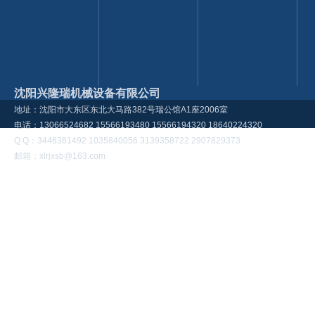
沈阳兴隆瑞机械设备有限公司
地址：沈阳市大东区东北大马路382号瑞公馆A1座2006室
电话：13066524682 15566193480 15566194320 18640224320
Q Q：3446361492 1035840056 3139358722 2907829373
邮箱：xlrjxsb@163.com