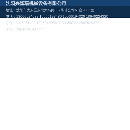
沈阳兴隆瑞机械设备有限公司
地址：沈阳市大东区东北大马路382号瑞公馆A1座2006室
电话：13066524682 15566193480 15566194320 18640224320
Q Q：3446361492 1035840056 3139358722 2907829373
邮箱：xlrjxsb@163.com