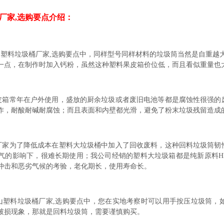
厂家,选购要点介绍：
山塑料垃圾桶厂家,选购要点中，同样型号同样材料的垃圾筒当然是自重越
一点，在制作时加入钙粉，虽然这种塑料果皮箱价位低，而且看似重量也
皮箱常年在户外使用，盛放的厨余垃圾或者废旧电池等都是腐蚀性很强的
作，耐酸耐碱耐腐蚀；而且表面和内壁都光滑，避免了粉末垃圾残留造成
厂家为了降低成本在塑料大垃圾桶中加入了回收废料，这种回料垃圾筒韧
气的影响下，很难长期使用；我公司经销的塑料大垃圾箱都是纯新原料HDP
冲击和恶劣气候的考验，老化期长，使用寿命长。
山塑料垃圾桶厂家,选购要点中，您在实地考察时可以用手按压垃圾筒，
破损现象，那就是回料垃圾筒，需要谨慎购买。