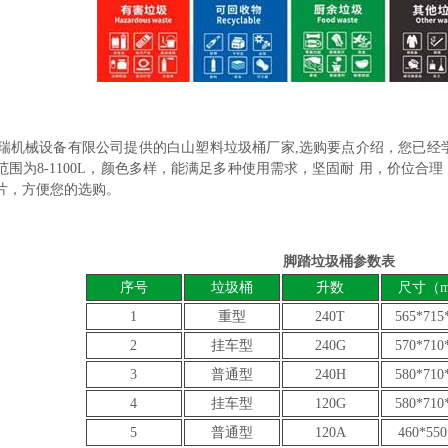
瑞机械设备有限公司提供的白山塑料垃圾桶厂家,选购要点介绍，您已经
范围为8-1100L，颜色多样，能满足多种使用需求，坚固耐 用，价位
片，方便您的选购。
脚踏垃圾桶参数表
序号
垃圾桶
升数
尺寸（
1
重型
240T
565*715
2
挂车型
240G
570*710
3
普通型
240H
580*710
4
挂车型
120G
580*710
5
普通型
120A
460*550