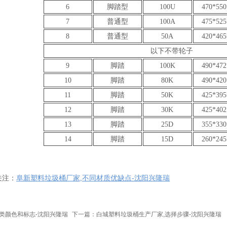
6
脚踏型
100U
470*550
7
普通型
100A
475*525
8
普通型
50A
420*465
以下不带轮子
9
脚踏
100K
490*472
10
脚踏
80K
490*420
11
脚踏
50K
425*395
12
脚踏
30K
425*402
13
脚踏
25D
355*330
14
脚踏
15D
260*245
注：
阜新塑料垃圾桶厂家,不同材质优缺点-沈阳兴隆瑞
类颜色和标志-沈阳兴隆瑞
下一篇：白城塑料垃圾桶生产厂家,选择步骤-沈阳兴隆瑞