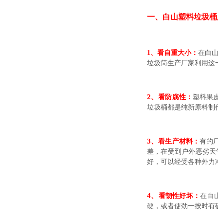
一、
白山塑料垃圾桶
1、
看自重大小：
在
白
垃圾筒生产厂家利用这
2、
看防腐性：
塑料果
垃圾桶都是纯新原料制
3、
看生产材料：
有的
差，在受到户外恶劣天
好，可以经受各种外力
4、
看韧性好坏：
在白
硬，或者使劲一按时有