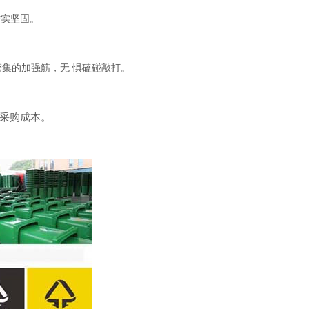
结实坚固。
密集的加强筋，无
惧磕碰敲打。
采购成本。