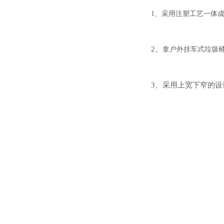
1、
采用注塑工艺一体
2、
拿户外挂车式垃圾
3、
采用上宽下窄的设