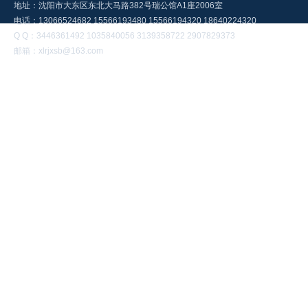
地址：沈阳市大东区东北大马路382号瑞公馆A1座2006室
电话：13066524682 15566193480 15566194320 18640224320
Q Q：3446361492 1035840056 3139358722 2907829373
邮箱：xlrjxsb@163.com