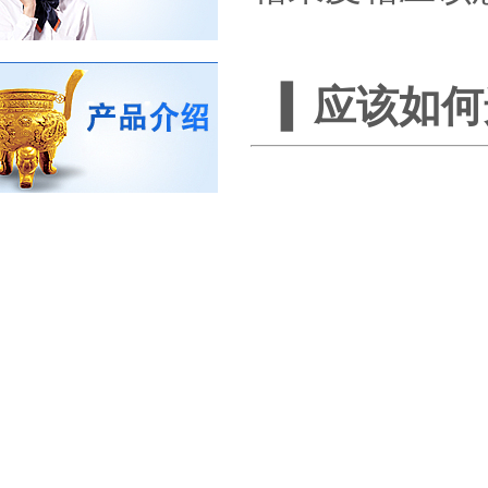
▍
应该
如何