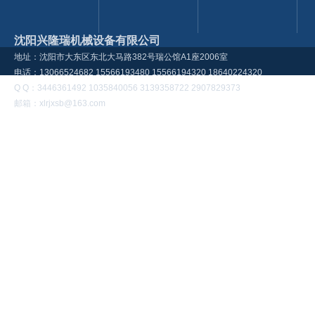
沈阳兴隆瑞机械设备有限公司
地址：沈阳市大东区东北大马路382号瑞公馆A1座2006室
电话：13066524682 15566193480 15566194320 18640224320
Q Q：3446361492 1035840056 3139358722 2907829373
邮箱：xlrjxsb@163.com