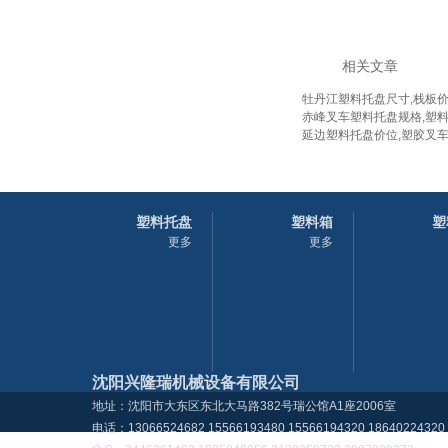
相关文章
牡丹江塑料托盘尺寸,栈板
赤峰叉车塑料托盘规格,塑
延边塑料托盘价位,塑胶叉车
塑料托盘
塑料箱
塑
更多
更多
沈阳兴隆瑞机械设备有限公司
地址：沈阳市大东区东北大马路382号瑞公馆A1座2006室
电话：13066524682 15566193480 15566194320 18640224320