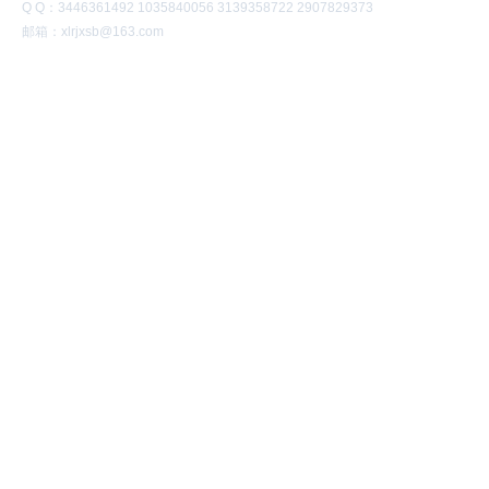
Q Q：3446361492 1035840056 3139358722 2907829373
邮箱：xlrjxsb@163.com