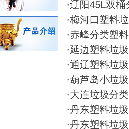
·
辽阳45L双
·
梅河口塑料垃
·
赤峰分类塑料垃
·
延边塑料垃圾
·
通辽塑料垃圾
·
葫芦岛小垃圾
·
大连垃圾分类
·
丹东塑料垃圾
·
丹东塑料垃圾