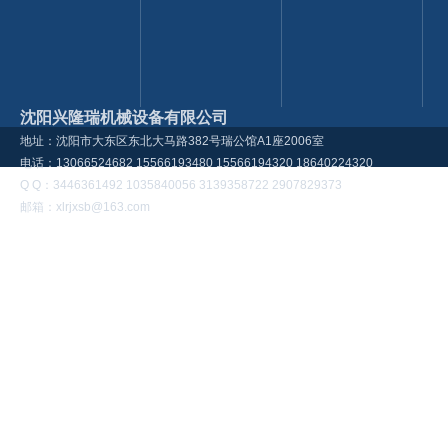
沈阳兴隆瑞机械设备有限公司
地址：沈阳市大东区东北大马路382号瑞公馆A1座2006室
电话：13066524682 15566193480 15566194320 18640224320
Q Q：3446361492 1035840056 3139358722 2907829373
邮箱：xlrjxsb@163.com