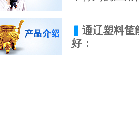
▍
通辽塑料筐
好：