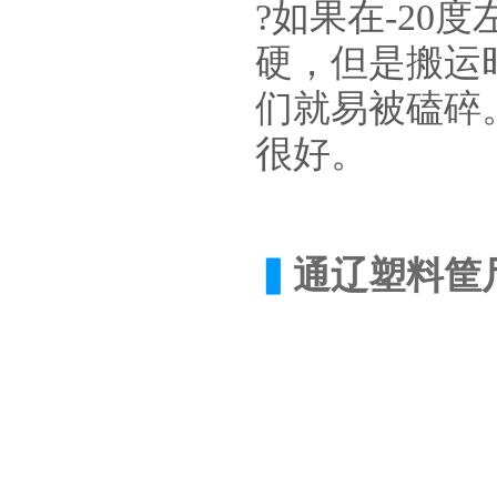
?如果在-2
硬，但是搬运
们就易被磕碎
很好。
▍
通辽
塑料筐