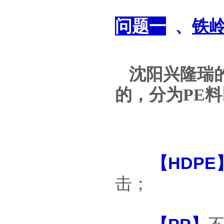
问题一
、
铁
沈阳兴隆瑞
的，分为PE
料
【
HDPE
击；