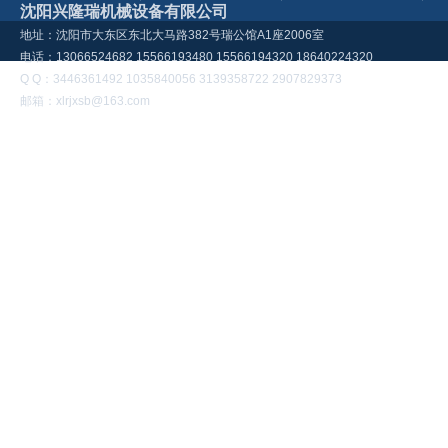
沈阳兴隆瑞机械设备有限公司
地址：沈阳市大东区东北大马路382号瑞公馆A1座2006室
电话：13066524682 15566193480 15566194320 18640224320
Q Q：3446361492 1035840056 3139358722 2907829373
邮箱：xlrjxsb@163.com